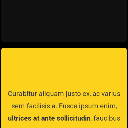
Curabitur aliquam justo ex, ac varius
sem facilisis a. Fusce ipsum enim,
ultrices at ante sollicitudin
, faucibus